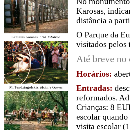
No monumento d
Karosas, indica
distância a part
O Parque da Eur
Gintaras Karosas.
LNK Infotree
visitados pelos t
Até breve no
Horários:
aber
Entradas:
desco
M. Tendziagolskis.
Mobile Games
reformados. Ad
Crianças: 8 EUR
escolar quando 
visita escolar 