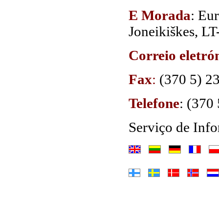
E Morada
: Eu
Joneikiškes, LT-
Correio eletró
Fax
:
(370 5) 2
Telefone
: (370
Serviço de Inf