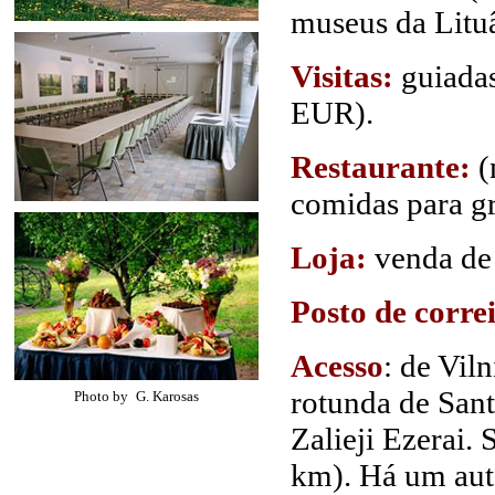
museus da Lituân
Visitas:
guiadas
EUR).
Restaurante:
(
comidas para gr
Loja:
venda de 
Posto de correi
Acesso
: de Viln
rotunda de Santa
Photo by
G. Karosas
Zalieji Ezerai.
km). Há um auto