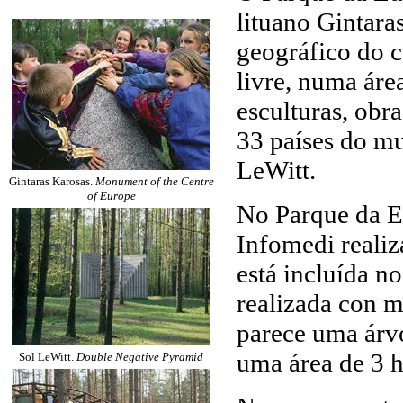
lituano Gintara
geográfico do c
livre, numa áre
esculturas, obr
33 países do m
LeWitt.
Gintaras Karosas.
Monument of the Centre
of Europe
No Parque da E
Infomedi realiz
está incluída n
realizada con m
parece uma árvo
uma área de 3 h
Sol LeWitt.
Double Negative Pyramid