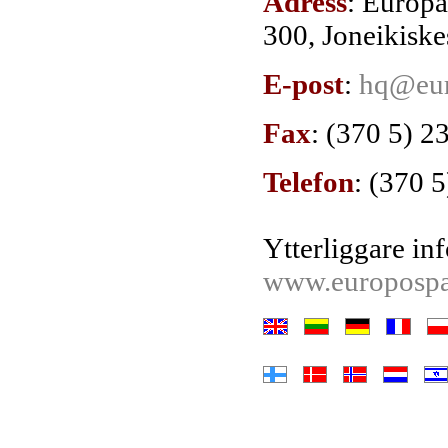
Adress
: Europa
300, Joneikiske
E-post
:
hq@eur
Fax
:
(370 5) 2
Telefon
:
(370 5
Ytterliggare in
www.europospar