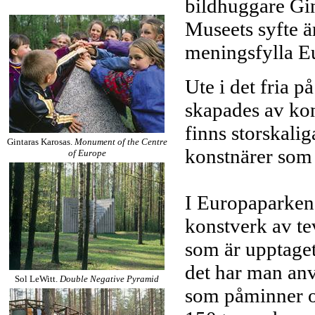
bildhuggare Gin
Museets syfte ä
meningsfylla E
Ute i det fria 
skapades av kon
finns storskal
Gintaras Karosas.
Monument of the Centre
konstnärer som
of Europe
I Europaparken
konstverk av te
som är upptaget
det har man anv
Sol LeWitt.
Double Negative Pyramid
som påminner om