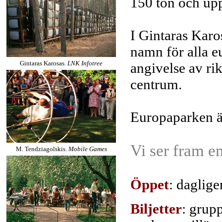
150 ton och upp
I Gintaras Kar
namn för alla e
Gintaras Karosas.
LNK Infotree
angivelse av ri
centrum.
Europaparken är
Vi ser fram em
M. Tendziagolskis.
Mobile Games
Öppet
: daglige
Biljetter
: grupp