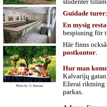
studenter tilläm
Guidade turer
En mysig rest
bespisning för t
Här finns ocks
postkontor
.
Hur man komme
Kalvarijų gatan 
Ežerai riktning 
Photo by
G. Karosas
parkas.