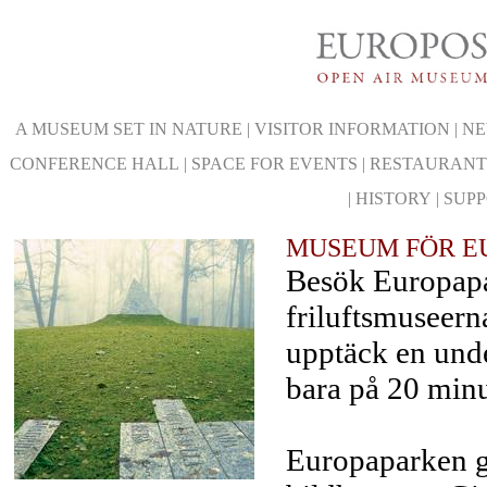
A MUSEUM SET IN NATURE
|
VISITOR INFORMATION
|
NE
CONFERENCE HALL
|
SPACE FOR EVENTS
|
RESTAURANT
|
HISTORY
|
SUP
MUSEUM FÖR E
Besök Europapa
friluftsmuseern
upptäck en unde
bara på 20 minu
Europaparken gr