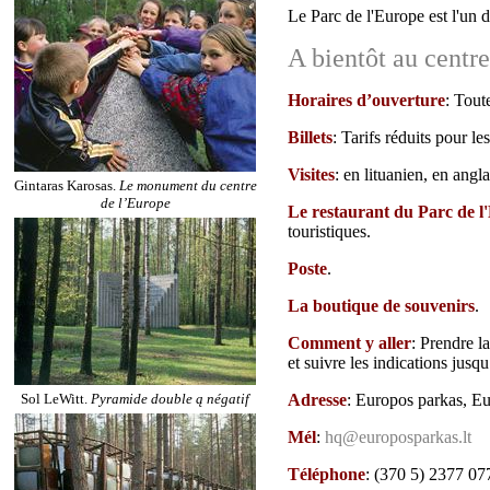
Le Parc de l'Europe est l'un d
A bientôt au centr
Horaires d’ouverture
: Tout
Billets
: Tarifs réduits pour les
Visites
: en lituanien, en angla
Gintaras Karosas.
Le monument du centre
de l’Europe
Le restaurant du Parc de l
touristiques.
Poste
.
La boutique de souvenirs
.
Comment y aller
: Prendre l
et suivre les indications jusq
Sol LeWitt.
Pyramide double ą négatif
Adresse
: Europos parkas, Eu
Mél
:
hq@europosparkas.lt
Téléphone
: (370 5) 2377 07