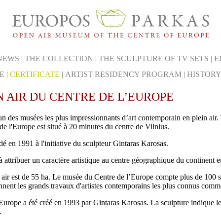
NEWS
|
THE COLLECTION
|
THE SCULPTURE OF TV SETS
|
E
E
|
CERTIFICATE
|
ARTIST RESIDENCY PROGRAM
|
HISTOR
N AIR DU CENTRE DE L’EUROPE
l'un des musées les plus impressionnants d’art contemporain en plein air
de l'Europe est situé à 20 minutes du centre de Vilnius.
dé en 1991 à l'initiative du sculpteur Gintaras Karosas.
à attribuer un caractère artistique au centre géographique du continent 
air est de 55 ha. Le musée du Centre de l’Europe compte plus de 100 scu
nnent les grands travaux d'artistes contemporains les plus connus c
rope a été créé en 1993 par Gintaras Karosas. La sculpture indique les 
.