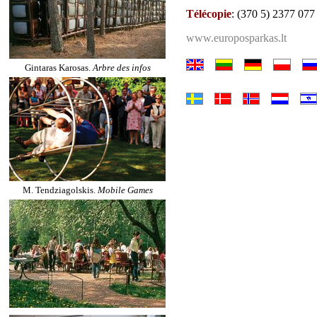
Télécopie
: (370 5) 2377 077
www.europosparkas.lt
Gintaras Karosas.
Arbre des infos
M. Tendziagolskis.
Mobile Games