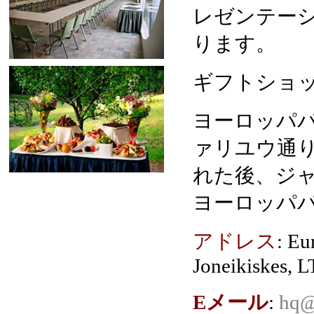
レゼンテー
ります。
ギフトショ
ヨーロッパ
ァリユウ通
れた後、ジ
ヨーロッパ
アドレス
: Eu
Joneikiskes, L
Eメール
:
hq@