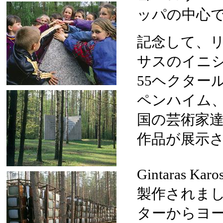
ッパの中心
記念して、
サスのイニ
55ヘクター
ペンハイム、
国の芸術家達
作品が展示
Gintaras
製作されま
ターからヨ