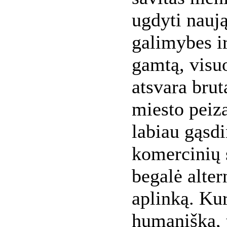
ugdyti nauj
galimybes i
gamtą, visuo
atsvara bru
miesto peiza
labiau gąsdi
komercinių 
begalė alter
aplinką. Kur
humaniška, t