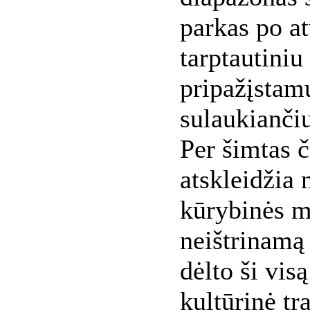
parkas po a
tarptautiniu
pripažįstamu
sulaukiančiu
Per šimtas č
atskleidžia 
kūrybinės mi
neištrinamą
dėlto ši vis
kultūrinė tra