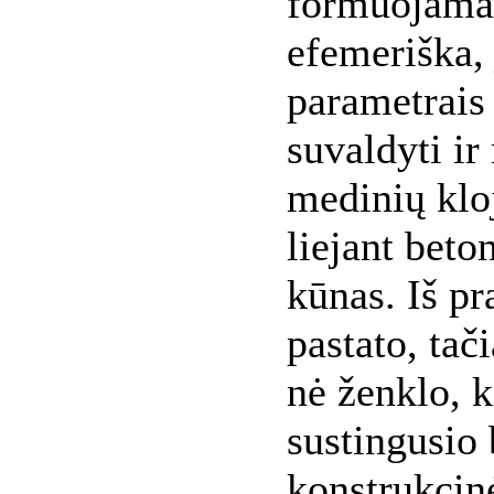
formuojamas
efemeriška,
parametrais 
suvaldyti ir
medinių kloj
liejant beto
kūnas. Iš pr
pastato, tač
nė ženklo, k
sustingusio
konstrukcin