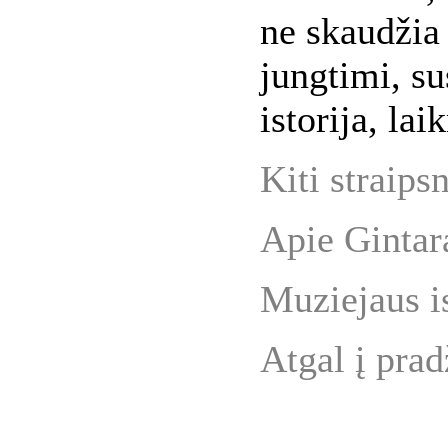
ne skaudžia 
jungtimi, s
istorija, lai
Kiti straipsn
Apie Gintar
Muziejaus is
Atgal į prad