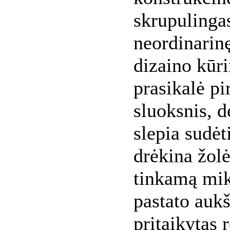
skrupulinga
neordinarinę
dizaino kūri
prasikalė pi
sluoksnis, d
slepia sudėt
drėkina žolė
tinkamą mik
pastato aukš
pritaikytas 