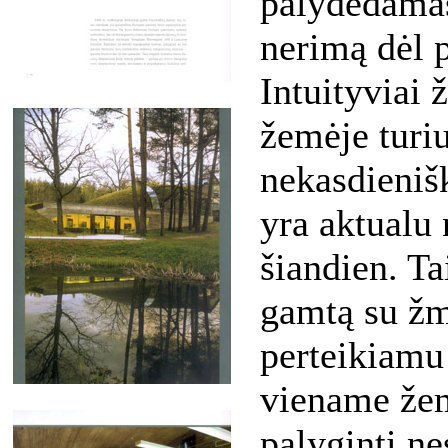
palydėdamas
nerimą dėl 
Intuityviai
žemėje turi
nekasdienišk
yra aktualu 
šiandien. Ta
gamtą su žm
perteikiamu
viename žem
palyginti ne