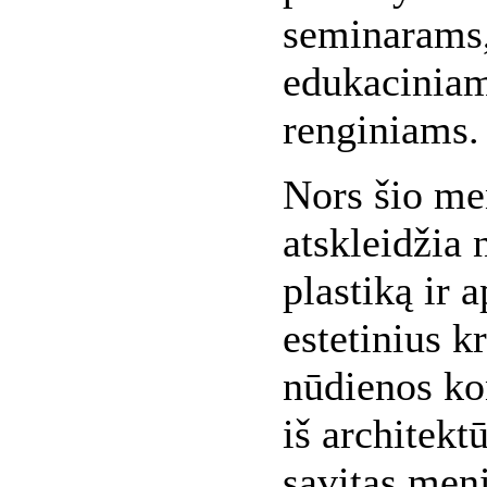
seminarams,
edukacinia
renginiams.
Nors šio me
atskleidžia 
plastiką ir 
estetinius kr
nūdienos kon
iš architektū
savitas meni