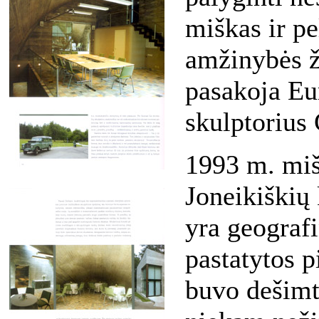
miškas ir pe
amžinybės ž
pasakoja Eu
skulptorius 
1993 m. mišk
Joneikiškių 
yra geograf
pastatytos p
buvo dešimt