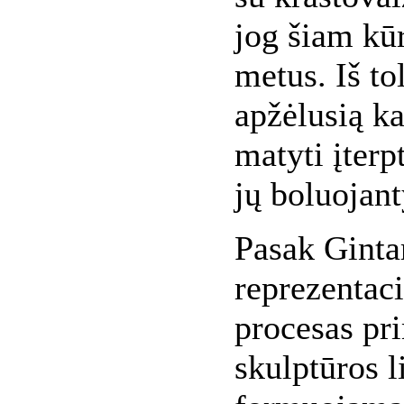
jog šiam kūr
metus. Iš to
apžėlusią ka
matyti įterp
jų boluojant
Pasak Ginta
reprezentaci
procesas pr
skulptūros 