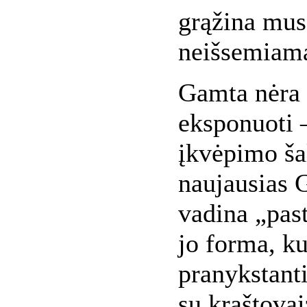
grąžina mus 
neišsemiamą
Gamta nėra 
eksponuoti –
įkvėpimo šal
naujausias G
vadina „pas
jo forma, kur
pranykstant
su kraštovai