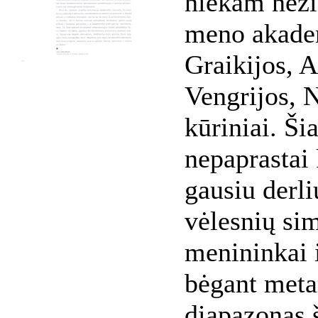
niekam neži
meno akadem
Graikijos, 
Vengrijos, 
kūriniai. Ši
nepaprastai 
gausiu derl
vėlesnių si
menininkai i
bėgant met
diapazonas š