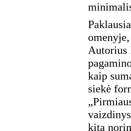
minimalis
Paklausia
omenyje,
Autorius 
pagamino
kaip suma
siekė for
„Pirmiaus
vaizdinys,
kita nori