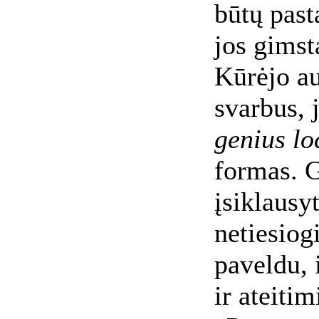
būtų past
jos gimst
Kūrėjo a
svarbus, 
genius lo
formas. G
įsiklausy
netiesiog
paveldu, 
ir ateiti