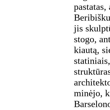
pastatas,
Beribišk
jis skulpt
stogo, an
kiautą, si
statiniai
struktūra
architekt
minėjo, k
Barselon