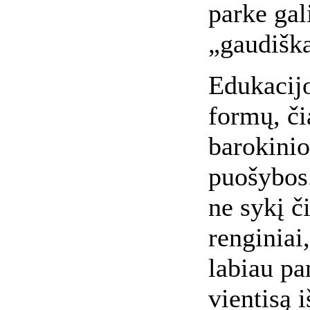
parke gal
„gaudišk
Edukacijo
formų, či
barokinio
puošybos.
ne sykį č
renginiai
labiau pan
vientisą 