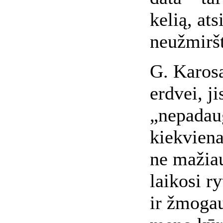
kelią, ats
neužmiršt
G. Karosa
erdvei, j
„nepadaug
kiekviena
ne mažiau
laikosi r
ir žmogau