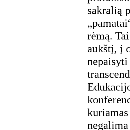
sakralią 
„pamatai“
rėmą. Tai
aukštį, į
nepaisyti 
transcend
Edukacijo
konferenc
kuriamas 
negalima 