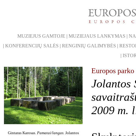
MUZIEJUS GAMTOJE
|
MUZIEJAUS LANKYMAS
|
NA
|
KONFERENCIJŲ SALĖS
|
RENGINIŲ GALIMYBĖS
|
RESTO
|
ISTOR
Europos parko 
Jolantos 
savaitraš
2009 m. l
Gintaras Karosas.
Pamatai/langas.
Jolantos