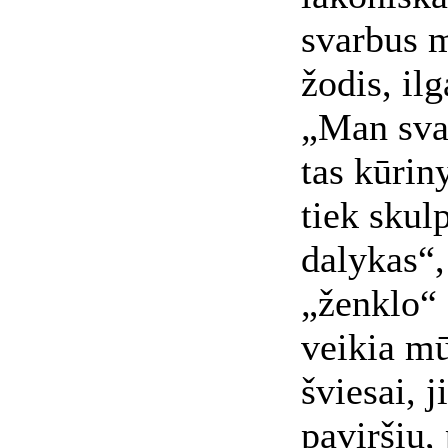
svarbus 
žodis, il
„Man svar
tas kūrin
tiek skul
dalykas“,
„ženk­lo“
veikia mū
šviesai, 
paviršių,