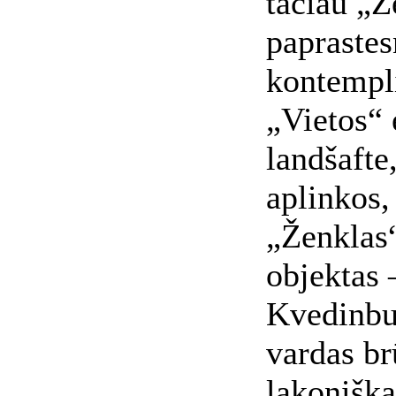
tačiau „Ž
papras­tes
kontempli
„Vietos“ 
landšafte
aplinkos,
„Ženklas
objektas –
Kvedinbu
vardas br
lakoniška