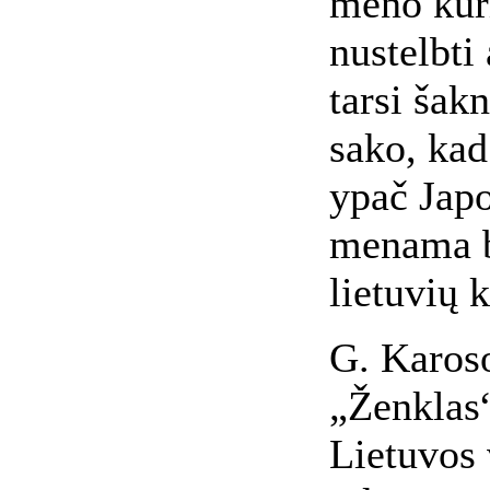
meno kūri
nustelbti 
tarsi šak
sako, kad
ypač Japo
menama b
lietuvių 
G. Karoso
„Ženklas“
Lietuvos