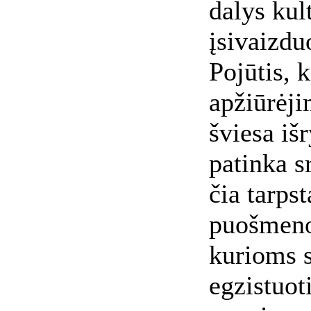
dalys kult
įsivaizdu
Pojūtis, k
apžiūrėji
šviesa iš
patinka s
čia tarpst
puošmenos
kurioms s
egzistuot