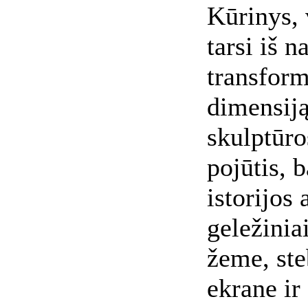
Kūrinys, 
tarsi iš n
transfor
dimensiją
skulptūro
pojūtis, 
istorijos 
geležinia
žeme, ste
ekrane ir 