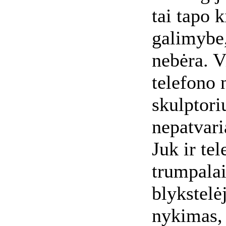
tai tapo
galimybe,
nebėra. V
telefono 
skulptori
nepatvari
Juk ir tel
trumpalai
blykstelė
nykimas, 