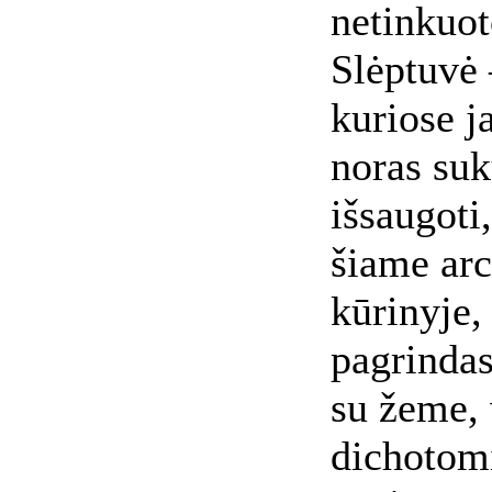
netinkuot
Slėptuvė 
kuriose j
noras suk
išsaugoti
šiame arc
kūrinyje,
pagrindas
su žeme, 
dichotomi