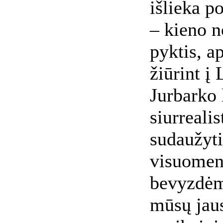
išlieka p
– kieno n
pyktis, 
žiūrint į
Jurbarko 
siurrealis
sudaužyti
visuomenė
bevyzdėmi
mūsų jau