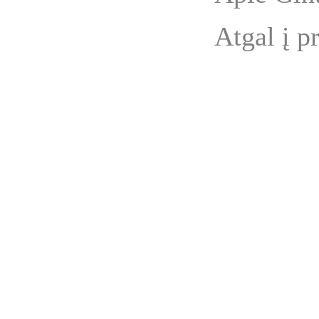
Atgal į p