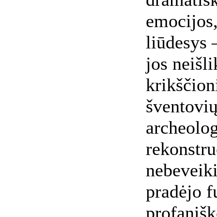
emocijos,
liūdesys 
jos neišl
krikščion
šventovių
archeolog
rekonstruo
nebeveik
pradėjo f
profanišk