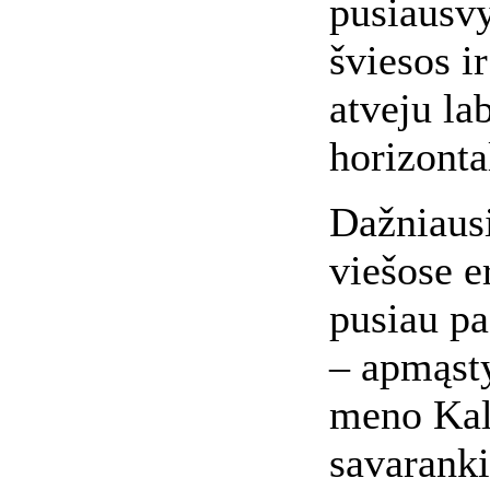
pusiausvy
šviesos i
atveju la
horizonta
Dažniausi
viešose e
pusiau pa
– apmąsty
meno Kalv
savarank