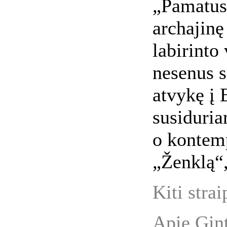
„Pamatus
archajinę
labirinto
nesenus s
atvykę į 
susiduria
o kontem
„Ženklą“
Kiti strai
Apie Gin