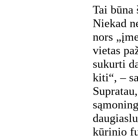
Tai būna 
Niekad n
nors „įme
vietas pa
sukurti d
kiti“, – 
Supratau,
sąmoninga
daugiaslu
kūrinio f