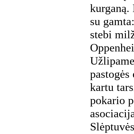
kurganą. 
su gamta:
stebi mil
Oppenhei
Užlipame 
pastogės 
kartu tar
pokario p
asociacij
Slėptuvės