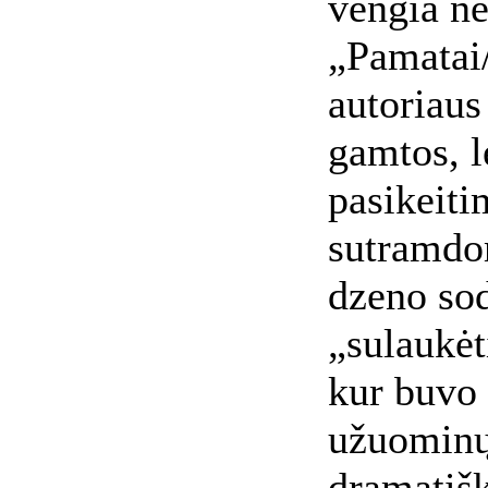
vengia n
„Pamatai/
autoriaus
gamtos, le
pasikeiti
sutramdom
dzeno so
„sulaukėt
kur buvo 
užuominų
dramatišk