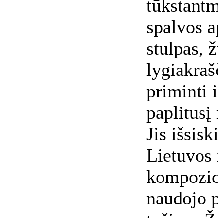
tūkstantm
spalvos a
stulpas, ž
lygiakraš
priminti 
paplitusį
Jis išsisk
Lietuvos 
kompozici
naudojo p