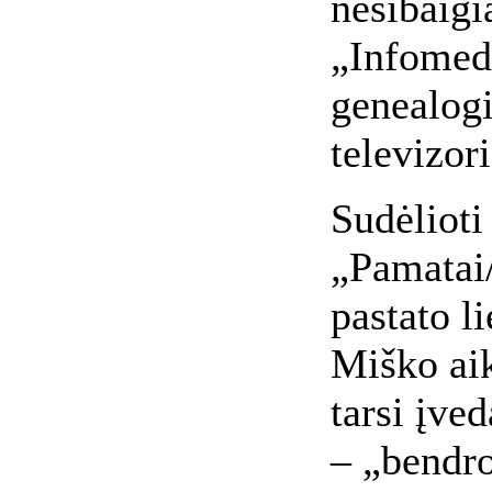
nesibaigia
„Infomedi
genealog
televizor
Sudėlioti
„Pamatai
pastato li
Miško ai
tarsi įved
– „bendroj