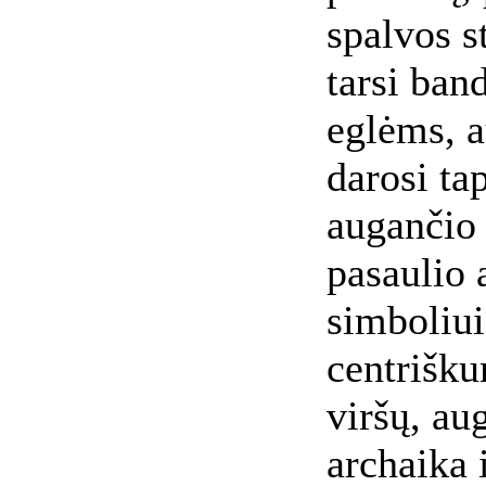
spalvos st
tarsi ban
eglėms, 
darosi ta
augančio 
pasaulio 
simboliui
centrišku
viršų, au
archaika 