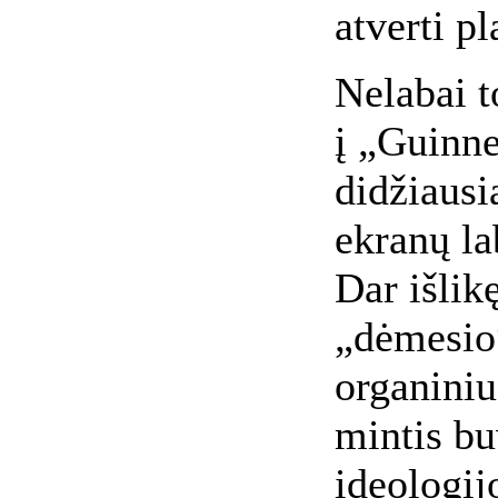
atverti pl
Nelabai t
į „Guinne
didžiausi
ekranų la
Dar išlik
„dėmesio“
organiniu
mintis bu
ideologi