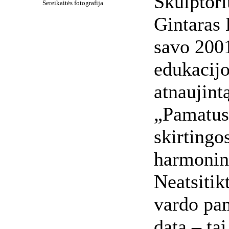
Skulptori
Sereikaitės fotografija
Gintaras 
savo 200
edukacijo
atnaujint
„Pamatus/
skirtingo
harmoning
Neatsitik
vardo pa
data – tai